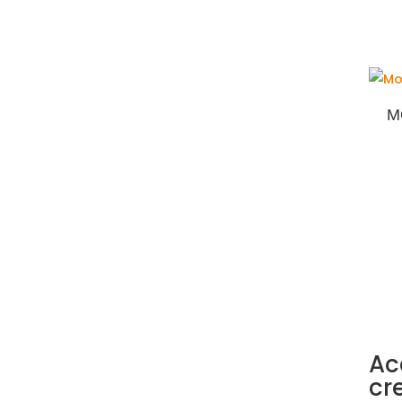
M
Ac
cr