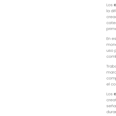
Los
la d
crea
cate
prim
En e
mone
uso 
comb
Trab
marc
comp
el c
Los
creat
seña
dura