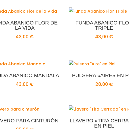
por
los
últimos
NDA ABANICO FLOR DE
FUNDA ABANICO FL
LA VIDA
TRIPLE
43,00
€
43,00
€
NDA ABANICO MANDALA
PULSERA «AIRE» EN P
43,00
€
28,00
€
AVERO PARA CINTURÓN
LLAVERO «TIRA CERR
EN PIEL