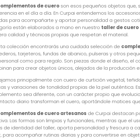
complementos de cuero
son esos pequeños objetos que, s
iferencia en el día a día. En Curpai entendemos los accesori
das para acompañarte y aportar personalidad a gestos cot
goría están elaborados a mano en nuestro
taller de cuero
era calidad y técnicas propias que respetan el material.
sta colección encontrarás una cuidada selección de
comple
deros, tarjeteros, fundas de abanico, pulseras y otros pe
personal como para regalo. Son piezas donde el diseño, el col
inan para crear objetos únicos, alejados de la producción en
ajamos principalmente con cuero de curtición vegetal, teñido 
as y variaciones de tonalidad propias de la piel auténtica. 
lemento sea diferente, con un carácter propio que evoluciona
ontacto diario transforman el cuero, aportándole matices que
complementos de cuero artesanos
de Curpai destacan por 
iva. Las formas son limpias y funcionales, mientras que el us
s de identidad del taller, aporta personalidad y frescura a
r, para acompañar rutinas diarias y para convertirse en obje